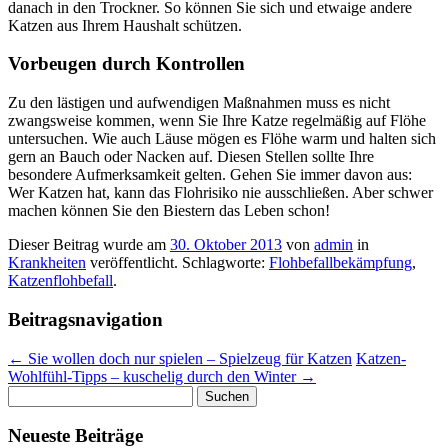
danach in den Trockner. So können Sie sich und etwaige andere
Katzen aus Ihrem Haushalt schützen.
Vorbeugen durch Kontrollen
Zu den lästigen und aufwendigen Maßnahmen muss es nicht
zwangsweise kommen, wenn Sie Ihre Katze regelmäßig auf Flöhe
untersuchen. Wie auch Läuse mögen es Flöhe warm und halten sich
gern an Bauch oder Nacken auf. Diesen Stellen sollte Ihre
besondere Aufmerksamkeit gelten. Gehen Sie immer davon aus:
Wer Katzen hat, kann das Flohrisiko nie ausschließen. Aber schwer
machen können Sie den Biestern das Leben schon!
Dieser Beitrag wurde am
30. Oktober 2013
von
admin
in
Krankheiten
veröffentlicht. Schlagworte:
Flohbefallbekämpfung
,
Katzenflohbefall
.
Beitragsnavigation
←
Sie wollen doch nur spielen – Spielzeug für Katzen
Katzen-
Wohlfühl-Tipps – kuschelig durch den Winter
→
Suchen
nach:
Neueste Beiträge