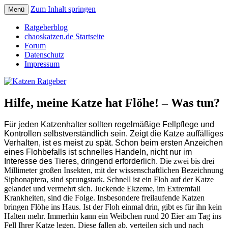
Zum Inhalt springen
Menü
Katzen Ratgeber
Ratgeberblog
chaoskatzen.de Startseite
Forum
Datenschutz
Impressum
Hilfe, meine Katze hat Flöhe! – Was tun?
F
ür jeden Katzenhalter sollten regelmäßige Fellpflege und
Kontrollen selbstverständlich sein. Zeigt die Katze auffälliges
Verhalten, ist es meist zu spät. Schon beim ersten Anzeichen
eines Flohbefalls ist schnelles Handeln, nicht nur im
Interesse des Tieres, dringend erforderlich.
Die zwei bis drei
Millimeter großen Insekten, mit der wissenschaftlichen Bezeichnung
Siphonaptera, sind sprungstark. Schnell ist ein Floh auf der Katze
gelandet und vermehrt sich. Juckende Ekzeme, im Extremfall
Krankheiten, sind die Folge. Insbesondere freilaufende Katzen
bringen Flöhe ins Haus. Ist der Floh einmal drin, gibt es für ihn kein
Halten mehr. Immerhin kann ein Weibchen rund 20 Eier am Tag ins
Fell Ihrer Katze legen. Diese fallen ab, verteilen sich und nach