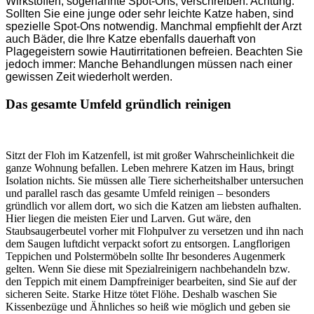
Wirkstoffen, sogenannte Spot-Ons, verschreiben. Achtung:
Sollten Sie eine junge oder sehr leichte Katze haben, sind
spezielle Spot-Ons notwendig. Manchmal empfiehlt der Arzt
auch Bäder, die Ihre Katze ebenfalls dauerhaft von
Plagegeistern sowie Hautirritationen befreien. Beachten Sie
jedoch immer: Manche Behandlungen müssen nach einer
gewissen Zeit wiederholt werden.
Das gesamte Umfeld gründlich reinigen
Sitzt der Floh im Katzenfell, ist mit großer Wahrscheinlichkeit die
ganze Wohnung befallen. Leben mehrere Katzen im Haus, bringt
Isolation nichts. Sie müssen alle Tiere sicherheitshalber untersuchen
und parallel rasch das gesamte Umfeld reinigen – besonders
gründlich vor allem dort, wo sich die Katzen am liebsten aufhalten.
Hier liegen die meisten Eier und Larven. Gut wäre, den
Staubsaugerbeutel vorher mit Flohpulver zu versetzen und ihn nach
dem Saugen luftdicht verpackt sofort zu entsorgen. Langflorigen
Teppichen und Polstermöbeln sollte Ihr besonderes Augenmerk
gelten. Wenn Sie diese mit Spezialreinigern nachbehandeln bzw.
den Teppich mit einem Dampfreiniger bearbeiten, sind Sie auf der
sicheren Seite. Starke Hitze tötet Flöhe. Deshalb waschen Sie
Kissenbezüge und Ähnliches so heiß wie möglich und geben sie