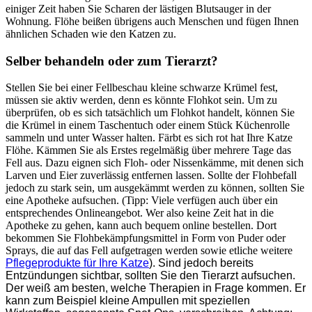
einiger Zeit haben Sie Scharen der lästigen Blutsauger in der
Wohnung. Flöhe beißen übrigens auch Menschen und fügen Ihnen
ähnlichen Schaden wie den Katzen zu.
Selber behandeln oder zum Tierarzt?
Stellen Sie bei einer Fellbeschau kleine schwarze Krümel fest,
müssen sie aktiv werden, denn es könnte Flohkot sein. Um zu
überprüfen, ob es sich tatsächlich um Flohkot handelt, können Sie
die Krümel in einem Taschentuch oder einem Stück Küchenrolle
sammeln und unter Wasser halten. Färbt es sich rot hat Ihre Katze
Flöhe. Kämmen Sie als Erstes regelmäßig über mehrere Tage das
Fell aus. Dazu eignen sich Floh- oder Nissenkämme, mit denen sich
Larven und Eier zuverlässig entfernen lassen. Sollte der Flohbefall
jedoch zu stark sein, um ausgekämmt werden zu können, sollten Sie
eine Apotheke aufsuchen. (Tipp: Viele verfügen auch über ein
entsprechendes Onlineangebot. Wer also keine Zeit hat in die
Apotheke zu gehen, kann auch bequem online bestellen. Dort
bekommen Sie Flohbekämpfungsmittel in Form von Puder oder
Sprays, die auf das Fell aufgetragen werden sowie etliche weitere
Pflegeprodukte für Ihre Katze
). Sind jedoch bereits
Entzündungen sichtbar, sollten Sie den Tierarzt aufsuchen.
Der weiß am besten, welche Therapien in Frage kommen. Er
kann zum Beispiel kleine Ampullen mit speziellen